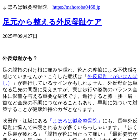
まほろば鍼灸整骨院
https://mahoroba0468.jp
足元から整える外反母趾ケア
2025年09月27日
外反母趾かも？
足の親指の付け根に痛みや腫れ、靴との摩擦による不快感を
感じていませんか？こうした症状は「
外反母趾（がいはんぼ
し）
」が進行しているサインかもしれません。外反母趾は単
なる足先の問題に見えますが、実は歩行や姿勢のバランス全
体に影響を与える重要な症状です。進行すると膝・腰・肩・
首など全身の不調につながることもあり、早期に気づいて対
策することが健康維持のカギとなります。
吹田市・江坂にある
「まほろば鍼灸整骨院」
にも、長年外反
母趾に悩んで来院される方が多くいらっしゃいます。「歩く
と足裏が疲れる」「親指が靴に当たって痛い」「最近姿勢が