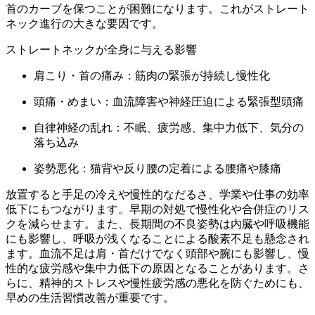
首のカーブを保つことが困難になります。これがストレート
ネック進行の大きな要因です。
ストレートネックが全身に与える影響
肩こり・首の痛み：筋肉の緊張が持続し慢性化
頭痛・めまい：血流障害や神経圧迫による緊張型頭痛
自律神経の乱れ：不眠、疲労感、集中力低下、気分の
落ち込み
姿勢悪化：猫背や反り腰の定着による腰痛や膝痛
放置すると手足の冷えや慢性的なだるさ、学業や仕事の効率
低下にもつながります。早期の対処で慢性化や合併症のリス
クを減らせます。また、長期間の不良姿勢は内臓や呼吸機能
にも影響し、呼吸が浅くなることによる酸素不足も懸念され
ます。血流不足は肩・首だけでなく頭部や腕にも影響し、慢
性的な疲労感や集中力低下の原因となることがあります。さ
らに、精神的ストレスや慢性疲労感の悪化を防ぐためにも、
早めの生活習慣改善が重要です。