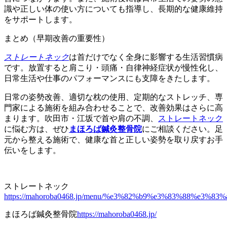
識や正しい体の使い方についても指導し、長期的な健康維持
をサポートします。
まとめ（早期改善の重要性）
ストレートネック
は首だけでなく全身に影響する生活習慣病
です。放置すると肩こり・頭痛・自律神経症状が慢性化し、
日常生活や仕事のパフォーマンスにも支障をきたします。
日常の姿勢改善、適切な枕の使用、定期的なストレッチ、専
門家による施術を組み合わせることで、改善効果はさらに高
まります。吹田市・江坂で首や肩の不調、
ストレートネック
に悩む方は、ぜひ
まほろば鍼灸整骨院
にご相談ください。足
元から整える施術で、健康な首と正しい姿勢を取り戻すお手
伝いをします。
ストレートネック
https://mahoroba0468.jp/menu/%e3%82%b9%e3%83%88%e3
まほろば鍼灸整骨院
https://mahoroba0468.jp/