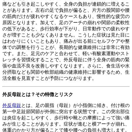
痛なども引き起こしやすく、全身の負担が連鎖的に増えるこ
とがあります。左右の足で負担が偏ると、片方の股関節や腰
の筋肉だけが疲れやすくなるケースもあり、慢性的な疲労の
原因となります。加えて、足のアーチの崩れや関節の柔軟性
の低下があると、歩行効率が下がり、日常動作での疲れやす
さが増すことも少なくありません。こうした症状は見た目に
はわかりにくいこともあり、痛みが出る前にセルフケアや整
体での調整を行うことが、長期的な健康維持には非常に有効
です。また、足元のケアと合わせて、軽い有酸素運動やスト
レッチを習慣化することで、外反母趾に伴う全身の筋肉の緊
張や血流不良を改善しやすくなります。さらに、食生活や水
分摂取なども関節や軟部組織の健康維持に影響するため、生
活全般を見直すことが予防につながります。
外反母趾とは？その特徴とリスク
外反母趾
とは、足の親指（母趾）が小指側に傾き、付け根の
第一中足趾節関節が外側に突出する状態です。この突出部位
は炎症を起こしやすく、歩行時や靴との摩擦によって強い痛
みが生じることがあります。症状が進むと横アーチが崩れ、
体重のかかり方が偏ることで膝や腰への負担も増大します。