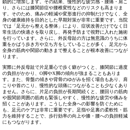
鎖的に増加します。その結果、慢性的な疲労感・腰痛・肩こ
り、さらには膝関節症や腰椎変性などのリスクも高まりま
す。そのため、痛みの軽減や変形進行の抑制だけでなく、全
身の健康維持を目的とした早期対策が非常に重要です。当院
では「足元から整える整体」により、症状改善だけでなく日
常生活の快適さを取り戻し、再発予防まで視野に入れた施術
を行っています。さらに、外反母趾の方は無意識のうちに体
重をかばう歩き方や立ち方をしていることが多く、足元から
全身の筋肉や関節の動きまで整えることが根本改善につなが
ります。
実際に外反母趾で片足重心で歩く癖がつくと、膝関節に過度
の負担がかかり、O脚やX脚の傾向が強まることもありま
す。また、骨盤の傾きや背骨のゆがみを招く場合もあり、肩
こりや首のこり、慢性的な頭痛につながることも少なくあり
ません。さらに、片足の負担が長期間続くと、腰回りの筋肉
や股関節周囲の筋肉も緊張しやすく、慢性的な疲労や痛みを
招くことがあります。こうした全身への影響を防ぐために
も、足元のケアは非常に重要です。足指や足裏の柔軟性・筋
力を維持することで、歩行効率の向上や膝・腰への負担軽減
にもつながります。