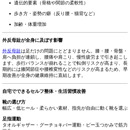
遺伝的要素（骨格や関節の柔軟性）
歩き方・姿勢の癖（反り腰・猫背など）
加齢・体重増加
外反母趾が全身に及ぼす影響
外反母趾
は足だけの問題にとどまりません。膝・腰・骨盤・
肩へ負担が連鎖し、腰痛や肩こり、慢性疲労まで引き起こし
ます。歩行バランスが崩れることで転倒リスクが高まり、長
期的には膝関節症や腰椎変性などのリスクが高まるため、早
期改善が全身の健康維持に直結します。
自宅でできるセルフ整体・生活習慣改善
靴の選び方
幅広・低ヒール・柔らかい素材、指先が自由に動く靴を選ぶ
足指運動
タオルギャザー・グーチョキパー運動・ビー玉つかみで筋力