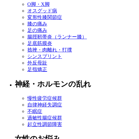
O脚・X脚
オスグッド病
変形性膝関節症
膝の痛み
足の痛み
腸脛靭帯炎（ランナー膝）
足底筋膜炎
捻挫・肉離れ・打撲
シンスプリント
外反母趾
足指矯正
神経・ホルモンの乱れ
慢性疲労症候群
自律神経失調症
不眠症
過敏性腸症候群
起立性調節障害
女性のお悩み