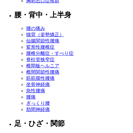
胸郭出口症候群
腰・背中・上半身
腰の痛み
猫背（姿勢矯正）
仙腸関節性腰痛
変形性腰椎症
腰椎分離症・すべり症
脊柱管狭窄症
椎間板ヘルニア
椎間関節性腰痛
筋筋膜性腰痛
坐骨神経痛
急性腰痛
腰痛
ぎっくり腰
肋間神経痛
足・ひざ・関節