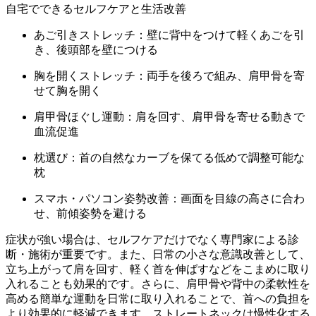
自宅でできるセルフケアと生活改善
あご引きストレッチ：壁に背中をつけて軽くあごを引
き、後頭部を壁につける
胸を開くストレッチ：両手を後ろで組み、肩甲骨を寄
せて胸を開く
肩甲骨ほぐし運動：肩を回す、肩甲骨を寄せる動きで
血流促進
枕選び：首の自然なカーブを保てる低めで調整可能な
枕
スマホ・パソコン姿勢改善：画面を目線の高さに合わ
せ、前傾姿勢を避ける
症状が強い場合は、セルフケアだけでなく専門家による診
断・施術が重要です。また、日常の小さな意識改善として、
立ち上がって肩を回す、軽く首を伸ばすなどをこまめに取り
入れることも効果的です。さらに、肩甲骨や背中の柔軟性を
高める簡単な運動を日常に取り入れることで、首への負担を
より効果的に軽減できます。ストレートネックは慢性化する