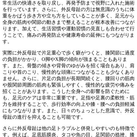
常生活の快適さを取り戻し、再発予防まで視野に入れた施術
を行っています。さらに、外反母趾の方は無意識のうちに体
重をかばう歩き方や立ち方をしていることが多く、足元から
全身の筋肉や関節の動きまで整えることが根本改善につなが
ります。加えて、生活習慣や運動習慣の見直しも合わせて行
うことで、痛みの再発防止や健康寿命の延伸にもつながりま
す。
実際に外反母趾で片足重心で歩く癖がつくと、膝関節に過度
の負担がかかり、O脚やX脚の傾向が強まることもありま
す。また、骨盤の傾きや背骨のゆがみを招く場合もあり、肩
こりや首のこり、慢性的な頭痛につながることも少なくあり
ません。さらに、片足の負担が長期間続くと、腰回りの筋肉
や股関節周囲の筋肉も緊張しやすく、慢性的な疲労や痛みを
招くことがあります。こうした全身への影響を防ぐために
も、足元のケアは非常に重要です。足指や足裏の柔軟性・筋
力を維持することで、歩行効率の向上や膝・腰への負担軽減
にもつながります。また、日々のちょっとした意識で、外反
母趾の進行を抑えることも可能です。
さらに外反母趾は他の足トラブルと併発しやすいのも特徴で
す。例えば、足底筋膜炎、タコや魚の目、足関節の捻挫、膝