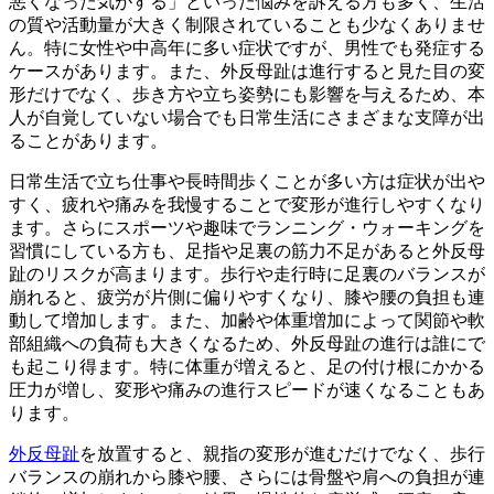
悪くなった気がする」といった悩みを訴える方も多く、生活
の質や活動量が大きく制限されていることも少なくありませ
ん。特に女性や中高年に多い症状ですが、男性でも発症する
ケースがあります。また、外反母趾は進行すると見た目の変
形だけでなく、歩き方や立ち姿勢にも影響を与えるため、本
人が自覚していない場合でも日常生活にさまざまな支障が出
ることがあります。
日常生活で立ち仕事や長時間歩くことが多い方は症状が出や
すく、疲れや痛みを我慢することで変形が進行しやすくなり
ます。さらにスポーツや趣味でランニング・ウォーキングを
習慣にしている方も、足指や足裏の筋力不足があると外反母
趾のリスクが高まります。歩行や走行時に足裏のバランスが
崩れると、疲労が片側に偏りやすくなり、膝や腰の負担も連
動して増加します。また、加齢や体重増加によって関節や軟
部組織への負荷も大きくなるため、外反母趾の進行は誰にで
も起こり得ます。特に体重が増えると、足の付け根にかかる
圧力が増し、変形や痛みの進行スピードが速くなることもあ
ります。
外反母趾
を放置すると、親指の変形が進むだけでなく、歩行
バランスの崩れから膝や腰、さらには骨盤や肩への負担が連