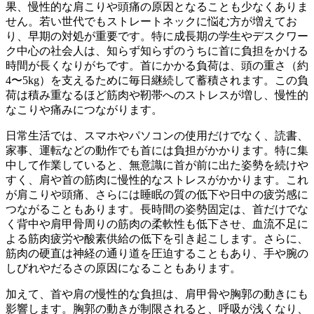
果、慢性的な肩こりや頭痛の原因となることも少なくありま
せん。若い世代でもストレートネックに悩む方が増えてお
り、早期の対処が重要です。特に成長期の学生やデスクワー
ク中心の社会人は、知らず知らずのうちに首に負担をかける
時間が長くなりがちです。首にかかる負荷は、頭の重さ（約
4〜5kg）を支えるために毎日継続して蓄積されます。この負
荷は積み重なるほど筋肉や靭帯へのストレスが増し、慢性的
なこりや痛みにつながります。
日常生活では、スマホやパソコンの使用だけでなく、読書、
家事、運転などの動作でも首には負担がかかります。特に集
中して作業していると、無意識に首が前に出た姿勢を続けや
すく、肩や首の筋肉に慢性的なストレスがかかります。これ
が肩こりや頭痛、さらには睡眠の質の低下や日中の疲労感に
つながることもあります。長時間の姿勢固定は、首だけでな
く背中や肩甲骨周りの筋肉の柔軟性も低下させ、血流不足に
よる筋肉疲労や酸素供給の低下を引き起こします。さらに、
筋肉の硬直は神経の通り道を圧迫することもあり、手や腕の
しびれやだるさの原因になることもあります。
加えて、首や肩の慢性的な負担は、肩甲骨や胸郭の動きにも
影響します。胸郭の動きが制限されると、呼吸が浅くなり、