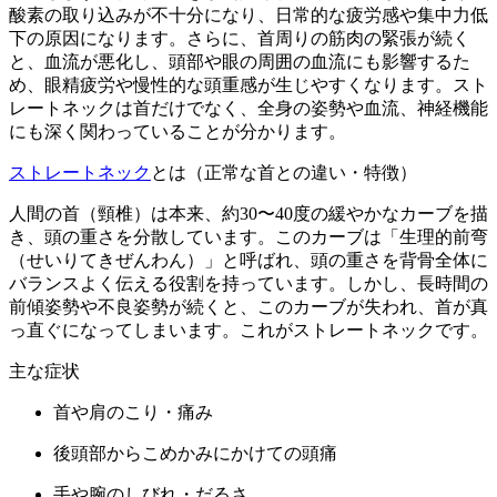
酸素の取り込みが不十分になり、日常的な疲労感や集中力低
下の原因になります。さらに、首周りの筋肉の緊張が続く
と、血流が悪化し、頭部や眼の周囲の血流にも影響するた
め、眼精疲労や慢性的な頭重感が生じやすくなります。スト
レートネックは首だけでなく、全身の姿勢や血流、神経機能
にも深く関わっていることが分かります。
ストレートネック
とは（正常な首との違い・特徴）
人間の首（頸椎）は本来、約30〜40度の緩やかなカーブを描
き、頭の重さを分散しています。このカーブは「生理的前弯
（せいりてきぜんわん）」と呼ばれ、頭の重さを背骨全体に
バランスよく伝える役割を持っています。しかし、長時間の
前傾姿勢や不良姿勢が続くと、このカーブが失われ、首が真
っ直ぐになってしまいます。これがストレートネックです。
主な症状
首や肩のこり・痛み
後頭部からこめかみにかけての頭痛
手や腕のしびれ・だるさ