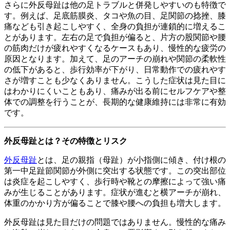
さらに外反母趾は他の足トラブルと併発しやすいのも特徴で
す。例えば、足底筋膜炎、タコや魚の目、足関節の捻挫、膝
痛なども引き起こしやすく、全身の負担が連鎖的に増えるこ
とがあります。左右の足で負担が偏ると、片方の股関節や腰
の筋肉だけが疲れやすくなるケースもあり、慢性的な疲労の
原因となります。加えて、足のアーチの崩れや関節の柔軟性
の低下があると、歩行効率が下がり、日常動作での疲れやす
さが増すことも少なくありません。こうした症状は見た目に
はわかりにくいこともあり、痛みが出る前にセルフケアや整
体での調整を行うことが、長期的な健康維持には非常に有効
です。
外反母趾とは？その特徴とリスク
外反母趾
とは、足の親指（母趾）が小指側に傾き、付け根の
第一中足趾節関節が外側に突出する状態です。この突出部位
は炎症を起こしやすく、歩行時や靴との摩擦によって強い痛
みが生じることがあります。症状が進むと横アーチが崩れ、
体重のかかり方が偏ることで膝や腰への負担も増大します。
外反母趾は見た目だけの問題ではありません。慢性的な痛み