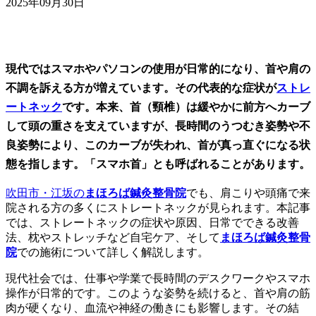
2025年09月30日
現代ではスマホやパソコンの使用が日常的になり、首や肩の
不調を訴える方が増えています。その代表的な症状が
ストレ
ートネック
です。本来、首（頸椎）は緩やかに前方へカーブ
して頭の重さを支えていますが、長時間のうつむき姿勢や不
良姿勢により、このカーブが失われ、首が真っ直ぐになる状
態を指します。「スマホ首」とも呼ばれることがあります。
吹田市・江坂の
まほろば鍼灸整骨院
でも、肩こりや頭痛で来
院される方の多くにストレートネックが見られます。本記事
では、ストレートネックの症状や原因、日常でできる改善
法、枕やストレッチなど自宅ケア、そして
まほろば鍼灸整骨
院
での施術について詳しく解説します。
現代社会では、仕事や学業で長時間のデスクワークやスマホ
操作が日常的です。このような姿勢を続けると、首や肩の筋
肉が硬くなり、血流や神経の働きにも影響します。その結