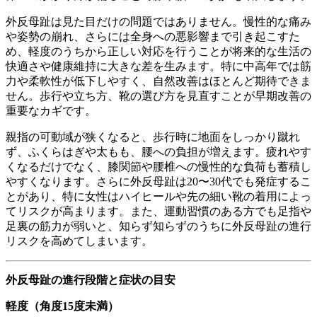
外反母趾は見た目だけの問題ではありません。慢性的な痛み
や姿勢の崩れ、さらには全身への悪影響まで引き起こすた
め、軽度のうちから正しい対応を行うことが将来的な生活の
快適さや健康維持に大きな差を生みます。特に中高年では筋
力や柔軟性が低下しやすく、自然改善はほとんど期待できま
せん。歩行や立ち方、靴の選び方を見直すことが早期改善の
重要なカギです。
親指の可動域が狭くなると、歩行時に地面をしっかり蹴れ
ず、ふくらはぎや太もも、腰への負担が増えます。疲れやす
くなるだけでなく、膝関節や腰椎への慢性的な負荷も蓄積し
やすくなります。さらに外反母趾は20〜30代でも発症するこ
とがあり、特に女性はハイヒールや先の細い靴の着用によっ
てリスクが高まります。また、運動習慣のある方でも足指や
足裏の筋力が弱いと、知らず知らずのうちに外反母趾の進行
リスクを高めてしまいます。
外反母趾の進行段階と症状の目安
軽度（角度15度未満）