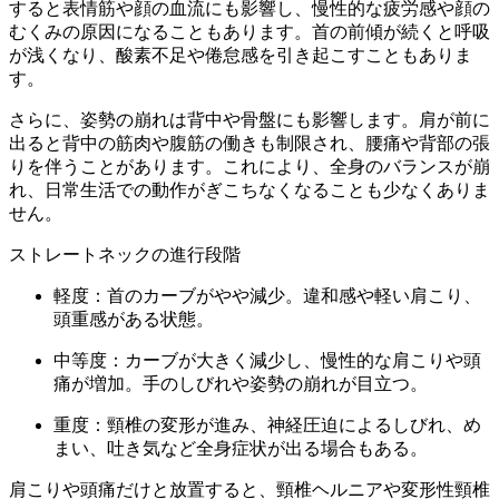
すると表情筋や顔の血流にも影響し、慢性的な疲労感や顔の
むくみの原因になることもあります。首の前傾が続くと呼吸
が浅くなり、酸素不足や倦怠感を引き起こすこともありま
す。
さらに、姿勢の崩れは背中や骨盤にも影響します。肩が前に
出ると背中の筋肉や腹筋の働きも制限され、腰痛や背部の張
りを伴うことがあります。これにより、全身のバランスが崩
れ、日常生活での動作がぎこちなくなることも少なくありま
せん。
ストレートネックの進行段階
軽度：首のカーブがやや減少。違和感や軽い肩こり、
頭重感がある状態。
中等度：カーブが大きく減少し、慢性的な肩こりや頭
痛が増加。手のしびれや姿勢の崩れが目立つ。
重度：頸椎の変形が進み、神経圧迫によるしびれ、め
まい、吐き気など全身症状が出る場合もある。
肩こりや頭痛だけと放置すると、頸椎ヘルニアや変形性頸椎