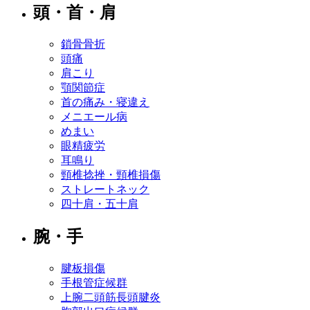
頭・首・肩
鎖骨骨折
頭痛
肩こり
顎関節症
首の痛み・寝違え
メニエール病
めまい
眼精疲労
耳鳴り
頸椎捻挫・頸椎損傷
ストレートネック
四十肩・五十肩
腕・手
腱板損傷
手根管症候群
上腕二頭筋長頭腱炎