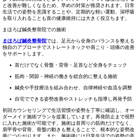
と改善が難しくなるため、早めの対策が推奨されます。日常
生活での姿勢を意識することや、定期的な軽い運動、深呼吸
を取り入れることも首の健康維持には大きく役立ちます。
まほろば鍼灸整骨院での施術
まほろば鍼灸整骨院
では、足元から全身のバランスを整える
独自のアプローチでストレートネックや肩こり・頭痛の改善
をサポートします。
首だけでなく骨盤・背骨・足首など全身をチェック
筋肉・関節・神経の働きを総合的に整える施術
鍼灸や手技療法を組み合わせ、自律神経や血流を調整
自宅でできる姿勢改善やストレッチも指導し再発予防
初回カウンセリングで生活習慣や姿勢を丁寧に確認し、オー
ダーメイド施術プランを提案しています。再発防止まで視野
に入れた施術が可能です。施術は首周りの筋肉だけでなく、
肩甲骨や背骨、骨盤の動きも整えることで、根本的な姿勢改
善につながります。また、施術後には日常生活での姿勢の意