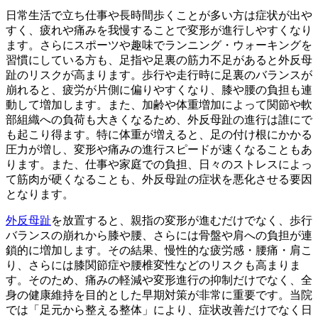
日常生活で立ち仕事や長時間歩くことが多い方は症状が出や
すく、疲れや痛みを我慢することで変形が進行しやすくなり
ます。さらにスポーツや趣味でランニング・ウォーキングを
習慣にしている方も、足指や足裏の筋力不足があると外反母
趾のリスクが高まります。歩行や走行時に足裏のバランスが
崩れると、疲労が片側に偏りやすくなり、膝や腰の負担も連
動して増加します。また、加齢や体重増加によって関節や軟
部組織への負荷も大きくなるため、外反母趾の進行は誰にで
も起こり得ます。特に体重が増えると、足の付け根にかかる
圧力が増し、変形や痛みの進行スピードが速くなることもあ
ります。また、仕事や家庭での負担、日々のストレスによっ
て筋肉が硬くなることも、外反母趾の症状を悪化させる要因
となります。
外反母趾
を放置すると、親指の変形が進むだけでなく、歩行
バランスの崩れから膝や腰、さらには骨盤や肩への負担が連
鎖的に増加します。その結果、慢性的な疲労感・腰痛・肩こ
り、さらには膝関節症や腰椎変性などのリスクも高まりま
す。そのため、痛みの軽減や変形進行の抑制だけでなく、全
身の健康維持を目的とした早期対策が非常に重要です。当院
では「足元から整える整体」により、症状改善だけでなく日