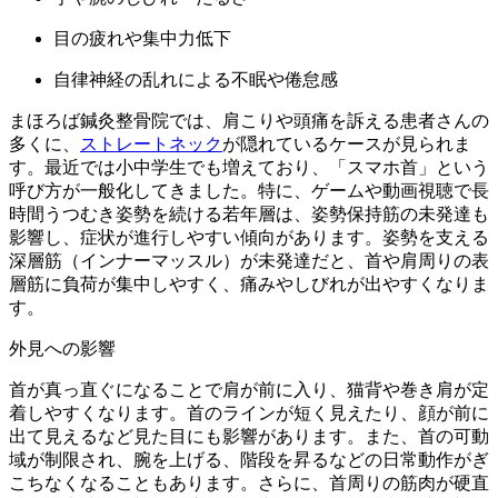
目の疲れや集中力低下
自律神経の乱れによる不眠や倦怠感
まほろば鍼灸整骨院では、肩こりや頭痛を訴える患者さんの
多くに、
ストレートネック
が隠れているケースが見られま
す。最近では小中学生でも増えており、「スマホ首」という
呼び方が一般化してきました。特に、ゲームや動画視聴で長
時間うつむき姿勢を続ける若年層は、姿勢保持筋の未発達も
影響し、症状が進行しやすい傾向があります。姿勢を支える
深層筋（インナーマッスル）が未発達だと、首や肩周りの表
層筋に負荷が集中しやすく、痛みやしびれが出やすくなりま
す。
外見への影響
首が真っ直ぐになることで肩が前に入り、猫背や巻き肩が定
着しやすくなります。首のラインが短く見えたり、顔が前に
出て見えるなど見た目にも影響があります。また、首の可動
域が制限され、腕を上げる、階段を昇るなどの日常動作がぎ
こちなくなることもあります。さらに、首周りの筋肉が硬直