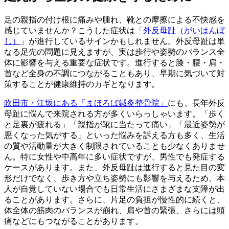
足の親指の付け根に痛みや腫れ、靴との摩擦による不快感を
感じていませんか？こうした症状は「
外反母趾（がいはんぼ
し）
」が進行しているサインかもしれません。外反母趾は単
なる足先の問題に見えますが、実は歩行や姿勢のバランス全
体に影響を与える重要な症状です。進行すると膝・腰・肩・
首など全身の不調につながることもあり、早期に気づいて対
策することが健康維持のカギとなります。
吹田市・江坂にある「まほろば鍼灸整骨院」
にも、長年外反
母趾に悩んで来院される方が多くいらっしゃいます。「歩く
と足裏が疲れる」「親指が靴に当たって痛い」「最近姿勢が
悪くなった気がする」といった悩みを訴える方も多く、生活
の質や活動量が大きく制限されていることも少なくありませ
ん。特に女性や中高年に多い症状ですが、男性でも発症する
ケースがあります。また、外反母趾は進行すると見た目の変
形だけでなく、歩き方や立ち姿勢にも影響を与えるため、本
人が自覚していない場合でも日常生活にさまざまな支障が出
ることがあります。さらに、片足の負担が慢性的に続くと、
体全体の筋肉のバランスが崩れ、肩や首の緊張、さらには頭
痛などにもつながることがあります。