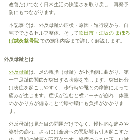
改善だけでなく日常生活の快適さを取り戻し、再発予
防にもつながります。
本記事では、外反母趾の症状・原因・進行度から、自
宅でできるセルフ整体、そして
吹田市・江坂の
まほろ
ば鍼灸整骨院
での施術内容まで詳しく解説します。
外反母趾とは
外反母趾
は、足の親指（母趾）が小指側に曲がり、第
一中足趾節関節が突出する状態を指します。突出部分
は炎症を起こしやすく、歩行時や靴との摩擦によって
痛みが生じます。症状が進むと横アーチが崩れ、体重
のかかり方が偏ることで膝や腰にも負担がかかりま
す。
外反母趾は見た目の問題だけでなく、慢性的な痛みや
姿勢の崩れ、さらには全身への悪影響も引き起こすた
め、早期の対策が不可欠です。軽度のうちに正しい対