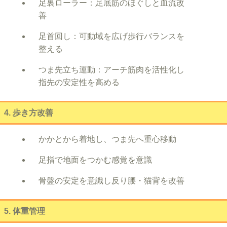
足裏ローラー：足底筋のほぐしと血流改
善
足首回し：可動域を広げ歩行バランスを
整える
つま先立ち運動：アーチ筋肉を活性化し
指先の安定性を高める
4. 歩き方改善
かかとから着地し、つま先へ重心移動
足指で地面をつかむ感覚を意識
骨盤の安定を意識し反り腰・猫背を改善
5. 体重管理