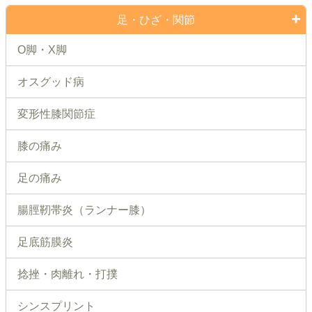
足・ひざ・関節
O脚・X脚
オスグッド病
変形性膝関節症
膝の痛み
足の痛み
腸脛靭帯炎（ランナー膝）
足底筋膜炎
捻挫・肉離れ・打撲
シンスプリント