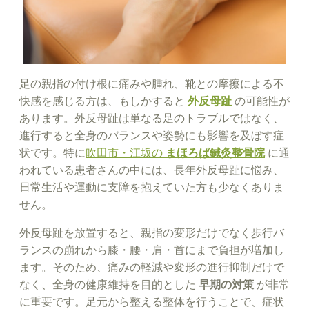
足の親指の付け根に痛みや腫れ、靴との摩擦による不
快感を感じる方は、もしかすると
外反母
趾
の可能性が
あります。外反母趾は単なる足のトラブルではなく、
進行すると全身のバランスや姿勢にも影響を及ぼす症
状です。特に
吹田市・江坂の
まほろば鍼灸整骨院
に通
われている患者さんの中には、長年外反母趾に悩み、
日常生活や運動に支障を抱えていた方も少なくありま
せん。
外反母趾を放置すると、親指の変形だけでなく歩行バ
ランスの崩れから膝・腰・肩・首にまで負担が増加し
ます。そのため、痛みの軽減や変形の進行抑制だけで
なく、全身の健康維持を目的とした
早期の対策
が非常
に重要です。足元から整える整体を行うことで、症状