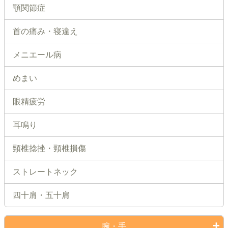
顎関節症
首の痛み・寝違え
メニエール病
めまい
眼精疲労
耳鳴り
頸椎捻挫・頸椎損傷
ストレートネック
四十肩・五十肩
腕・手