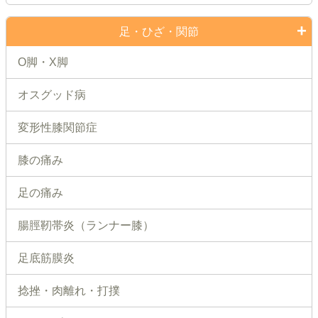
足・ひざ・関節
O脚・X脚
オスグッド病
変形性膝関節症
膝の痛み
足の痛み
腸脛靭帯炎（ランナー膝）
足底筋膜炎
捻挫・肉離れ・打撲