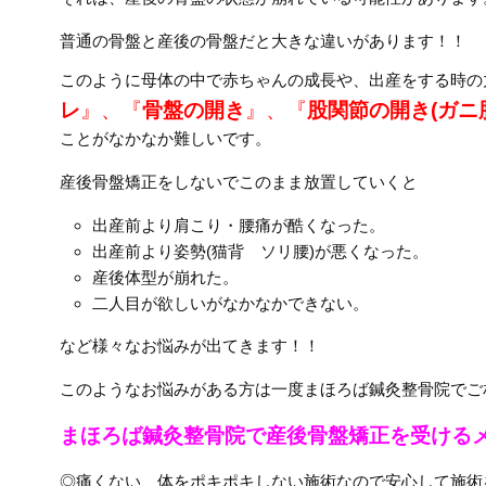
普通の骨盤と産後の骨盤だと大きな違いがあります！！
このように母体の中で赤ちゃんの成長や、出産をする時の
レ
』、『
骨盤の開き
』、『
股関節の開き(ガニ
ことがなかなか難しいです。
産後骨盤矯正をしないでこのまま放置していくと
出産前より肩こり・腰痛が酷くなった。
出産前より姿勢(猫背 ソリ腰)が悪くなった。
産後体型が崩れた。
二人目が欲しいがなかなかできない。
など様々なお悩みが出てきます！！
このようなお悩みがある方は一度まほろば鍼灸整骨院でご
まほろば鍼灸整骨院で産後骨盤矯正を受ける
◎痛くない、体をポキポキしない施術なので安心して施術