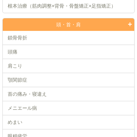
根本治療（筋肉調整×背骨・骨盤矯正×足指矯正）
頭・首・肩
鎖骨骨折
頭痛
肩こり
顎関節症
首の痛み・寝違え
メニエール病
めまい
眼精疲労