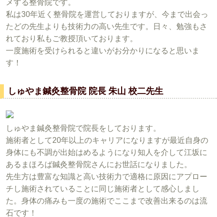
メする整骨院です。
私は30年近く整骨院を運営しておりますが、今まで出会っ
たどの先生よりも技術力の高い先生です。日々、勉強もさ
れており私もご教授頂いております。
一度施術を受けられると違いがお分かりになると思いま
す！
しゅやま鍼灸整骨院 院長 朱山 校二先生
しゅやま鍼灸整骨院で院長をしております。
施術者として20年以上のキャリアになりますが最近自身の
身体にも不調が出始はめるようになり知人を介して江坂に
あるまほろば鍼灸整骨院さんにお世話になりました。
先生方は豊富な知識と高い技術力で適格に原因にアプロー
チし施術されていることに同じ施術者として感心しまし
た。身体の痛みも一度の施術でここまで改善出来るのは流
石です！