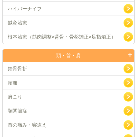
ハイパーナイフ
鍼灸治療
根本治療（筋肉調整×背骨・骨盤矯正×足指矯正）
頭・首・肩
鎖骨骨折
頭痛
肩こり
顎関節症
首の痛み・寝違え