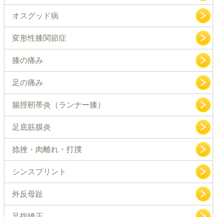
オスグッド病
変形性膝関節症
膝の痛み
足の痛み
腸脛靭帯炎（ランナー膝）
足底筋膜炎
捻挫・肉離れ・打撲
シンスプリント
外反母趾
足指矯正