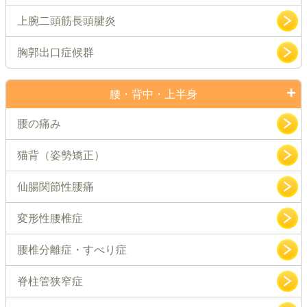
上腕二頭筋長頭腱炎
胸郭出口症候群
腰・背中・上半身
腰の痛み
猫背（姿勢矯正）
仙腸関節性腰痛
変形性腰椎症
腰椎分離症・すべり症
脊柱管狭窄症