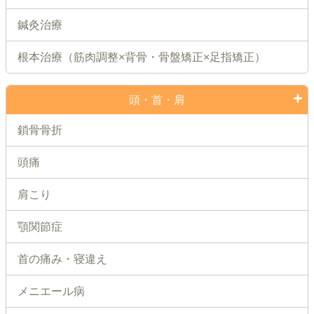
鍼灸治療
根本治療（筋肉調整×背骨・骨盤矯正×足指矯正）
頭・首・肩
鎖骨骨折
頭痛
肩こり
顎関節症
首の痛み・寝違え
メニエール病