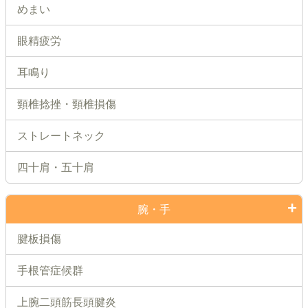
めまい
眼精疲労
耳鳴り
頸椎捻挫・頸椎損傷
ストレートネック
四十肩・五十肩
腕・手
腱板損傷
手根管症候群
上腕二頭筋長頭腱炎