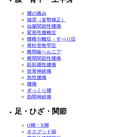
腰の痛み
猫背（姿勢矯正）
仙腸関節性腰痛
変形性腰椎症
腰椎分離症・すべり症
脊柱管狭窄症
椎間板ヘルニア
椎間関節性腰痛
筋筋膜性腰痛
坐骨神経痛
急性腰痛
腰痛
ぎっくり腰
肋間神経痛
足・ひざ・関節
O脚・X脚
オスグッド病