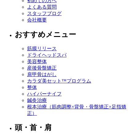
初めての方へ
よくある質問
スタッフブログ
会社概要
おすすめメニュー
筋膜リリース
ドライヘッドスパ
美容整体
産後骨盤矯正
肩甲骨はがし
カラダ美セット™プログラム
整体
ハイパーナイフ
鍼灸治療
根本治療（筋肉調整×背骨・骨盤矯正×足指矯
正）
頭・首・肩