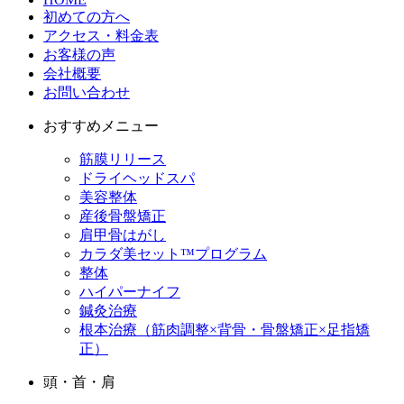
初めての方へ
アクセス・料金表
お客様の声
会社概要
お問い合わせ
おすすめメニュー
筋膜リリース
ドライヘッドスパ
美容整体
産後骨盤矯正
肩甲骨はがし
カラダ美セット™プログラム
整体
ハイパーナイフ
鍼灸治療
根本治療（筋肉調整×背骨・骨盤矯正×足指矯
正）
頭・首・肩