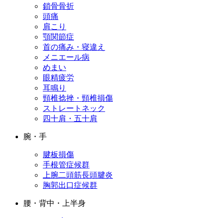
鎖骨骨折
頭痛
肩こり
顎関節症
首の痛み・寝違え
メニエール病
めまい
眼精疲労
耳鳴り
頸椎捻挫・頸椎損傷
ストレートネック
四十肩・五十肩
腕・手
腱板損傷
手根管症候群
上腕二頭筋長頭腱炎
胸郭出口症候群
腰・背中・上半身