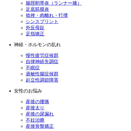
腸脛靭帯炎（ランナー膝）
足底筋膜炎
捻挫・肉離れ・打撲
シンスプリント
外反母趾
足指矯正
神経・ホルモンの乱れ
慢性疲労症候群
自律神経失調症
不眠症
過敏性腸症候群
起立性調節障害
女性のお悩み
産後の腰痛
産後太り
産後の尿漏れ
不妊治療
産後骨盤矯正