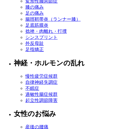
変形性膝関節症
膝の痛み
足の痛み
腸脛靭帯炎（ランナー膝）
足底筋膜炎
捻挫・肉離れ・打撲
シンスプリント
外反母趾
足指矯正
神経・ホルモンの乱れ
慢性疲労症候群
自律神経失調症
不眠症
過敏性腸症候群
起立性調節障害
女性のお悩み
産後の腰痛