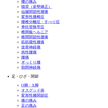
腰の痛み
猫背（姿勢矯正）
仙腸関節性腰痛
変形性腰椎症
腰椎分離症・すべり症
脊柱管狭窄症
椎間板ヘルニア
椎間関節性腰痛
筋筋膜性腰痛
坐骨神経痛
急性腰痛
腰痛
ぎっくり腰
肋間神経痛
足・ひざ・関節
O脚・X脚
オスグッド病
変形性膝関節症
膝の痛み
足の痛み