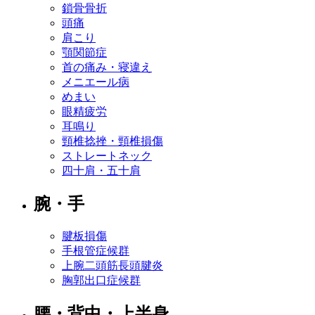
鎖骨骨折
頭痛
肩こり
顎関節症
首の痛み・寝違え
メニエール病
めまい
眼精疲労
耳鳴り
頸椎捻挫・頸椎損傷
ストレートネック
四十肩・五十肩
腕・手
腱板損傷
手根管症候群
上腕二頭筋長頭腱炎
胸郭出口症候群
腰・背中・上半身