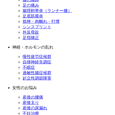
足の痛み
腸脛靭帯炎（ランナー膝）
足底筋膜炎
捻挫・肉離れ・打撲
シンスプリント
外反母趾
足指矯正
神経・ホルモンの乱れ
慢性疲労症候群
自律神経失調症
不眠症
過敏性腸症候群
起立性調節障害
女性のお悩み
産後の腰痛
産後太り
産後の尿漏れ
不妊治療