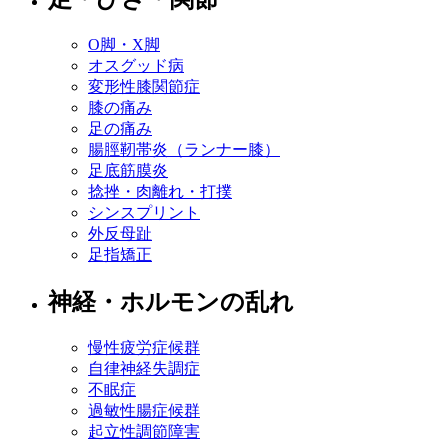
O脚・X脚
オスグッド病
変形性膝関節症
膝の痛み
足の痛み
腸脛靭帯炎（ランナー膝）
足底筋膜炎
捻挫・肉離れ・打撲
シンスプリント
外反母趾
足指矯正
神経・ホルモンの乱れ
慢性疲労症候群
自律神経失調症
不眠症
過敏性腸症候群
起立性調節障害