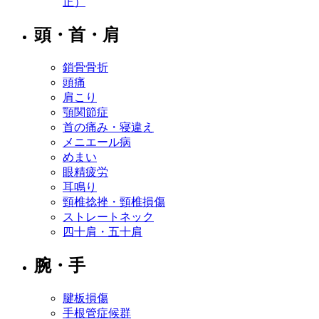
正）
頭・首・肩
鎖骨骨折
頭痛
肩こり
顎関節症
首の痛み・寝違え
メニエール病
めまい
眼精疲労
耳鳴り
頸椎捻挫・頸椎損傷
ストレートネック
四十肩・五十肩
腕・手
腱板損傷
手根管症候群