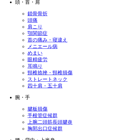
頭・首・肩
鎖骨骨折
頭痛
肩こり
顎関節症
首の痛み・寝違え
メニエール病
めまい
眼精疲労
耳鳴り
頸椎捻挫・頸椎損傷
ストレートネック
四十肩・五十肩
腕・手
腱板損傷
手根管症候群
上腕二頭筋長頭腱炎
胸郭出口症候群