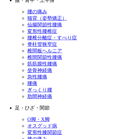
腰・背中・上半身
腰の痛み
猫背（姿勢矯正）
仙腸関節性腰痛
変形性腰椎症
腰椎分離症・すべり症
脊柱管狭窄症
椎間板ヘルニア
椎間関節性腰痛
筋筋膜性腰痛
坐骨神経痛
急性腰痛
腰痛
ぎっくり腰
肋間神経痛
足・ひざ・関節
O脚・X脚
オスグッド病
変形性膝関節症
膝の痛み