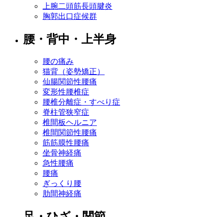
上腕二頭筋長頭腱炎
胸郭出口症候群
腰・背中・上半身
腰の痛み
猫背（姿勢矯正）
仙腸関節性腰痛
変形性腰椎症
腰椎分離症・すべり症
脊柱管狭窄症
椎間板ヘルニア
椎間関節性腰痛
筋筋膜性腰痛
坐骨神経痛
急性腰痛
腰痛
ぎっくり腰
肋間神経痛
足・ひざ・関節