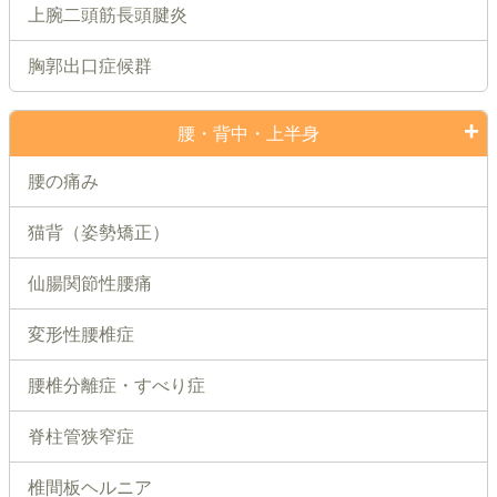
上腕二頭筋長頭腱炎
胸郭出口症候群
腰・背中・上半身
腰の痛み
猫背（姿勢矯正）
仙腸関節性腰痛
変形性腰椎症
腰椎分離症・すべり症
脊柱管狭窄症
椎間板ヘルニア