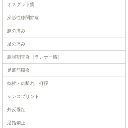
オスグッド病
変形性膝関節症
膝の痛み
足の痛み
腸脛靭帯炎（ランナー膝）
足底筋膜炎
捻挫・肉離れ・打撲
シンスプリント
外反母趾
足指矯正