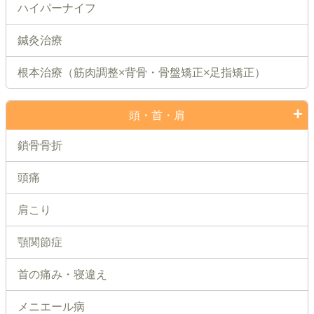
ハイパーナイフ
鍼灸治療
根本治療（筋肉調整×背骨・骨盤矯正×足指矯正）
頭・首・肩
鎖骨骨折
頭痛
肩こり
顎関節症
首の痛み・寝違え
メニエール病