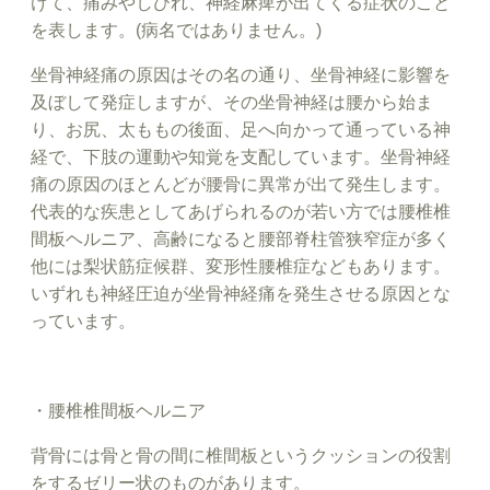
けて、痛みやしびれ、神経麻痺が出てくる症状のこと
を表します。(病名ではありません。)
坐骨神経痛の原因はその名の通り、坐骨神経に影響を
及ぼして発症しますが、その坐骨神経は腰から始ま
り、お尻、太ももの後面、足へ向かって通っている神
経で、下肢の運動や知覚を支配しています。坐骨神経
痛の原因のほとんどが腰骨に異常が出て発生します。
代表的な疾患としてあげられるのが若い方では腰椎椎
間板ヘルニア、高齢になると腰部脊柱管狭窄症が多く
他には梨状筋症候群、変形性腰椎症などもあります。
いずれも神経圧迫が坐骨神経痛を発生させる原因とな
っています。
・腰椎椎間板ヘルニア
背骨には骨と骨の間に椎間板というクッションの役割
をするゼリー状のものがあります。