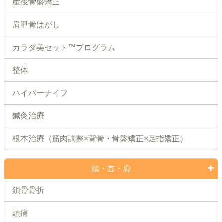
産後骨盤矯正
肩甲骨はがし
カラダ美セット™プログラム
整体
ハイパーナイフ
鍼灸治療
根本治療（筋肉調整×背骨・骨盤矯正×足指矯正）
頭・首・肩
鎖骨骨折
頭痛