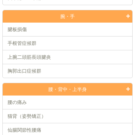
腕・手
腱板損傷
手根管症候群
上腕二頭筋長頭腱炎
胸郭出口症候群
腰・背中・上半身
腰の痛み
猫背（姿勢矯正）
仙腸関節性腰痛