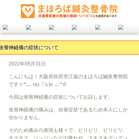
坐骨神経痛の症状について
2022年05月31日
こんにちは！大阪府吹田市江坂のまほろば鍼灸整骨院
です☆*:.｡. o(≧▽≦)o .｡.:*☆
今回は坐骨神経痛の症状についてお話します。
坐骨神経痛の痛みは、自覚症状であるため本人にしか
分かりません。
そのため痛みの表現も様々で、ビリビリ、ピリピリ、
チクチク、ジンジンなどの痺れや、ズキズキグッグッ