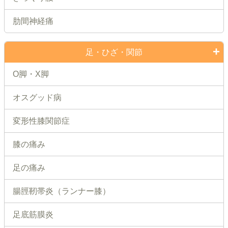
肋間神経痛
足・ひざ・関節
O脚・X脚
オスグッド病
変形性膝関節症
膝の痛み
足の痛み
腸脛靭帯炎（ランナー膝）
足底筋膜炎