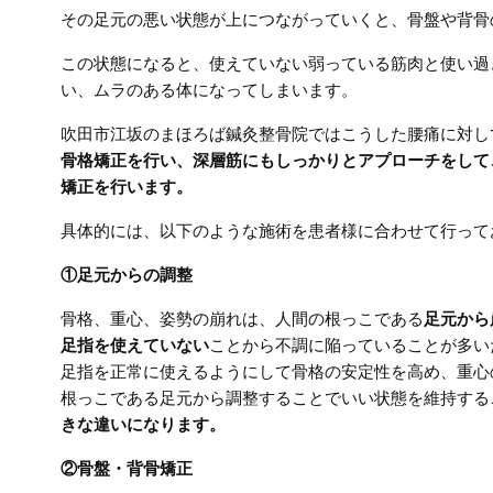
その足元の悪い状態が上につながっていくと、骨盤や背骨
この状態になると、使えていない弱っている筋肉と使い過
い、ムラのある体になってしまいます。
吹田市江坂のまほろば鍼灸整骨院ではこうした腰痛に対し
骨格矯正を行い、深層筋にもしっかりとアプローチをして
矯正を行います。
具体的には、以下のような施術を患者様に合わせて行って
①足元からの調整
骨格、重心、姿勢の崩れは、人間の根っこである
足元から
足指を使えていない
ことから不調に陥っていることが多い
足指を正常に使えるようにして骨格の安定性を高め、重心
根っこである足元から調整することでいい状態を維持する
きな違いになります。
②骨盤・背骨矯正