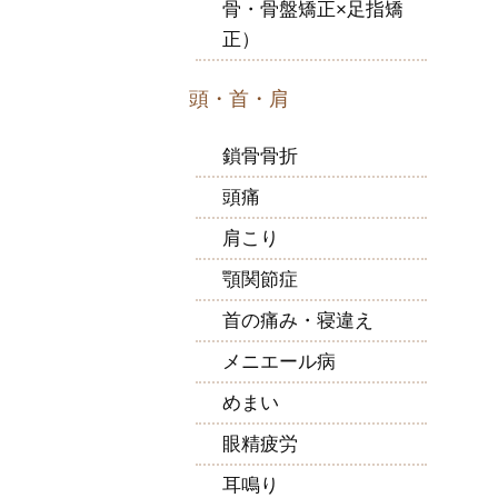
骨・骨盤矯正×足指矯
正）
頭・首・肩
鎖骨骨折
頭痛
肩こり
顎関節症
首の痛み・寝違え
メニエール病
めまい
眼精疲労
耳鳴り