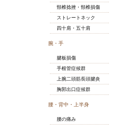
頸椎捻挫・頸椎損傷
ストレートネック
四十肩・五十肩
腕・手
腱板損傷
手根管症候群
上腕二頭筋長頭腱炎
胸郭出口症候群
腰・背中・上半身
腰の痛み