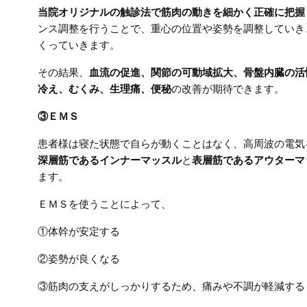
当院オリジナルの触診法で筋肉の動きを細かく正確に把握
ンス調整を行うことで、重心の位置や姿勢を調整していき
くっていきます。
その結果、
血流の促進、関節の可動域拡大、骨盤内臓の活
冷え、むくみ、生理痛、便秘
の改善が期待できます。
③ＥＭＳ
患者様は寝た状態で自らが動くことはなく、高周波の電気
深層筋であるインナーマッスル
と
表層筋であるアウターマ
ます。
ＥＭＳを使うことによって、
①体幹が安定する
②姿勢が良くなる
③筋肉の支えがしっかりするため、痛みや不調が軽減する