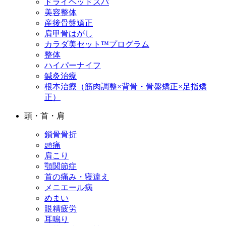
ドライヘッドスパ
美容整体
産後骨盤矯正
肩甲骨はがし
カラダ美セット™プログラム
整体
ハイパーナイフ
鍼灸治療
根本治療（筋肉調整×背骨・骨盤矯正×足指矯
正）
頭・首・肩
鎖骨骨折
頭痛
肩こり
顎関節症
首の痛み・寝違え
メニエール病
めまい
眼精疲労
耳鳴り