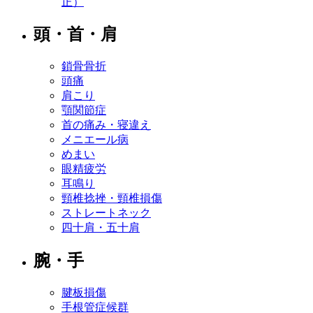
正）
頭・首・肩
鎖骨骨折
頭痛
肩こり
顎関節症
首の痛み・寝違え
メニエール病
めまい
眼精疲労
耳鳴り
頸椎捻挫・頸椎損傷
ストレートネック
四十肩・五十肩
腕・手
腱板損傷
手根管症候群