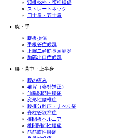
頸椎捻挫・頸椎損傷
ストレートネック
四十肩・五十肩
腕・手
腱板損傷
手根管症候群
上腕二頭筋長頭腱炎
胸郭出口症候群
腰・背中・上半身
腰の痛み
猫背（姿勢矯正）
仙腸関節性腰痛
変形性腰椎症
腰椎分離症・すべり症
脊柱管狭窄症
椎間板ヘルニア
椎間関節性腰痛
筋筋膜性腰痛