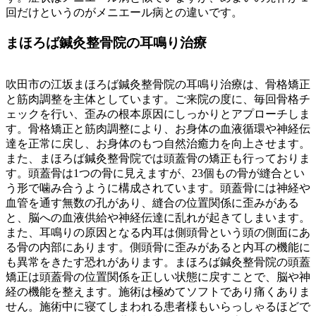
回だけというのがメニエール病との違いです。
まほろば鍼灸整骨院の耳鳴り治療
吹田市の江坂まほろば鍼灸整骨院の耳鳴り治療は、骨格矯正
と筋肉調整を主体としています。ご来院の度に、毎回骨格チ
ェックを行い、歪みの根本原因にしっかりとアプローチしま
す。骨格矯正と筋肉調整により、お身体の血液循環や神経伝
達を正常に戻し、お身体のもつ自然治癒力を向上させます。
また、まほろば鍼灸整骨院では頭蓋骨の矯正も行っておりま
す。頭蓋骨は1つの骨に見えますが、23個もの骨が縫合とい
う形で噛み合うように構成されています。頭蓋骨には神経や
血管を通す無数の孔があり、縫合の位置関係に歪みがある
と、脳への血液供給や神経伝達に乱れが起きてしまいます。
また、耳鳴りの原因となる内耳は側頭骨という頭の側面にあ
る骨の内部にあります。側頭骨に歪みがあると内耳の機能に
も異常をきたす恐れがあります。まほろば鍼灸整骨院の頭蓋
矯正は頭蓋骨の位置関係を正しい状態に戻すことで、脳や神
経の機能を整えます。施術は極めてソフトであり痛くありま
せん。施術中に寝てしまわれる患者様もいらっしゃるほどで