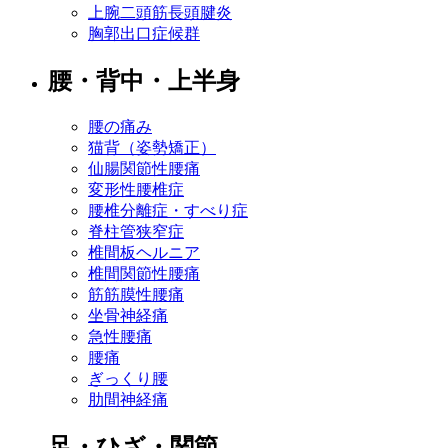
上腕二頭筋長頭腱炎
胸郭出口症候群
腰・背中・上半身
腰の痛み
猫背（姿勢矯正）
仙腸関節性腰痛
変形性腰椎症
腰椎分離症・すべり症
脊柱管狭窄症
椎間板ヘルニア
椎間関節性腰痛
筋筋膜性腰痛
坐骨神経痛
急性腰痛
腰痛
ぎっくり腰
肋間神経痛
足・ひざ・関節