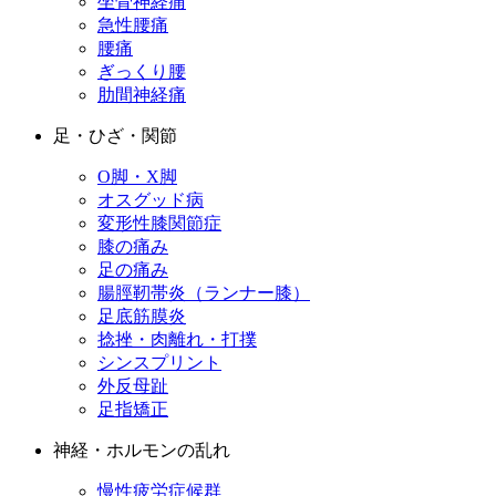
坐骨神経痛
急性腰痛
腰痛
ぎっくり腰
肋間神経痛
足・ひざ・関節
O脚・X脚
オスグッド病
変形性膝関節症
膝の痛み
足の痛み
腸脛靭帯炎（ランナー膝）
足底筋膜炎
捻挫・肉離れ・打撲
シンスプリント
外反母趾
足指矯正
神経・ホルモンの乱れ
慢性疲労症候群