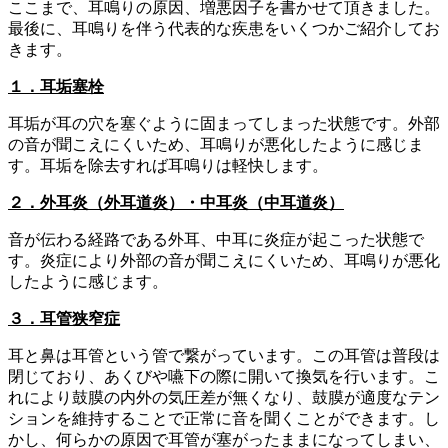
ここまで、耳鳴りの原因、増悪因子を書かせて頂きました。
最後に、耳鳴りを伴う代表的な疾患をいくつかご紹介してお
きます。
１．耳垢塞栓
耳垢が耳の穴を塞ぐように固まってしまった状態です。外部
の音が聞こえにくいため、耳鳴りが悪化したように感じま
す。耳垢を除去すれば耳鳴りは軽快します。
２．外耳炎（外耳道炎）・中耳炎（中耳道炎）
音が伝わる経路である外耳、中耳に炎症が起こった状態で
す。炎症により外部の音が聞こえにくいため、耳鳴りが悪化
したように感じます。
３．耳管狭窄症
耳と鼻は耳管という管で繋がっています。この耳管は普段は
閉じており、あくびや嚥下の際に開いて換気を行います。こ
れにより鼓膜の内外の気圧差が無くなり、鼓膜が適度なテン
ションを維持することで正常に音を聞くことができます。し
かし、何らかの原因で耳管が塞がったままになってしまい、