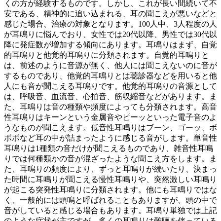
くの方が経験するものです。しかし、これが長い間続いて不
安である、精神的に追い込まれる、耳の聞こえが悪いなどと
感じた場合、治療の対象となります。100人中、3人程度の人
が耳鳴りに悩んでおり、女性では20代以降、男性では30代以
降に発症数が増加する傾向にあります。耳鳴りはまず、自覚
的耳鳴りと他覚的耳鳴りに分類されます。自覚的耳鳴りと
は、前述のように音源が無く、他人には聞こえないのに音が
するものであり、他覚的耳鳴りとは聴診器などを用いると他
人にも音が聞こえる耳鳴りです。他覚的耳鳴りの音源として
は、呼吸音、血流音、心拍音、筋収縮音などがあります。ま
た、耳鳴りは音の種類や頻度によっても分類されます。高音
性耳鳴りはキーンという金属音やピーッといった電子音のよ
うなものが聞こえます。低音性耳鳴りはブーン、ゴーッ、ボ
ボボなど耳の中が詰まったように感じる音がします。単音性
耳鳴りは1種類の音だけが聞こえるものであり、雑音性耳鳴
りでは何種類かの音が混ざったような聞こえ方をします。ま
た、耳鳴りの頻度により、ずっと耳鳴りが続いたり、決まっ
た時間に耳鳴りが聞こえる慢性耳鳴りや、突然激しい耳鳴り
が起こる突発性耳鳴りに分類されます。他にも耳鳴りではな
く、一般的には頭鳴と呼ばれることもありますが、頭の中で
音がしていると感じる場合もあります。耳鳴り単独では上記
のような症状が主ですが、多くの耳鳴りは難聴を伴っている