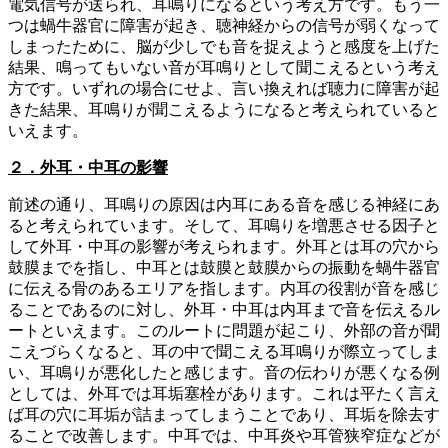
電気信号が送られ、耳鳴りになるという考え方です。もう一
つは蝸牛器官に障害が起き、聴神経からの信号が弱くなって
しまったために、脳が少しでも音を捉えようと感度を上げた
結果、鳴ってもいない音が耳鳴りとして聞こえるという考え
方です。いずれの場合にせよ、言い換えれば聴力に障害が起
きた結果、耳鳴りが聞こえるようになると考えられていると
いえます。
２．外耳・中耳の影響
前述の通り、耳鳴りの原因は内耳にある音を感じる神経にあ
ると考えられています。そして、耳鳴りを増悪させる因子と
して外耳・中耳の影響が考えられます。外耳とは耳の穴から
鼓膜までを指し、中耳とは鼓膜と鼓膜からの振動を蝸牛器官
に伝える骨のあるエリアを指します。内耳の役割が音を感じ
ることであるのに対し、外耳・中耳は内耳まで音を伝えるル
ートといえます。このルートに問題が起こり、外部の音が聞
こえづらくなると、耳の中で聞こえる耳鳴りが際立ってしま
い、耳鳴りが悪化したと感じます。音の伝わりが悪くなる例
としては、外耳では耳垢塞栓があります。これは平たく言え
ば耳の穴に耳垢が詰まってしまうことであり、耳垢を除去す
ることで改善します。中耳では、中耳炎や耳管狭窄症などが