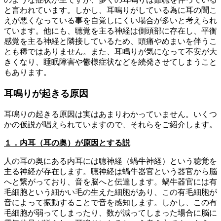
と言われています。しかし、耳鳴りがしている為に耳の聞こ
えが悪くなっている事を自覚しにくい場合が多いと考えられ
ています。他にも、聴覚を主る神経は側頭部に存在し、平衡
感覚を主る神経と隣接しているため、頭痛やめまいを伴うこ
とも稀ではありません。また、耳鳴りが気になって不安が大
きくなり、睡眠障害や鬱様症状などを続発させてしまうこと
もあります。
耳鳴りが起きる原因
耳鳴りの起きる原因は実はあまりわかっていません。いくつ
かの仮説が唱えられていますので、それらをご紹介します。
１．内耳（耳の奥）が原因とする説
人の耳の奥にある内耳には聴神経（蝸牛神経）という聴覚を
主る神経が存在します。聴神経は蝸牛器官という器官から脳
へと繋がっており、音を脳へと伝達します。蝸牛器官には有
毛細胞という細かい毛の生えた細胞があり、この有毛細胞が
音によって振動することで音を感知します。しかし、この有
毛細胞が弱ってしまったり、数が減ってしまった場合に脳に