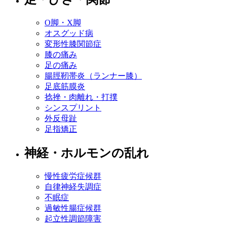
O脚・X脚
オスグッド病
変形性膝関節症
膝の痛み
足の痛み
腸脛靭帯炎（ランナー膝）
足底筋膜炎
捻挫・肉離れ・打撲
シンスプリント
外反母趾
足指矯正
神経・ホルモンの乱れ
慢性疲労症候群
自律神経失調症
不眠症
過敏性腸症候群
起立性調節障害