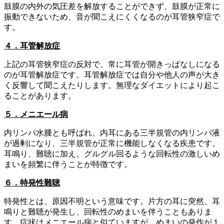
鼓膜の内外の気圧差を解放することができず、鼓膜が正常に
振動できないため、音が聞こえにくくなるのが耳管狭窄症で
す。
４．耳管解放症
上記の耳管狭窄症の反対で、常に耳管が開きっぱなしになる
のが耳管解放症です。耳管解放症では自分や他人の声が大き
く反響して聞こえたりします。無理なダイエットにより起こ
ることがあります。
５．メニエール病
内リンパ水腫とも呼ばれ、内耳にある三半規管の内リンパ液
が過剰になり、三半規管が正常に機能しなくなる疾患です。
耳鳴り、難聴に加え、グルグル回るような回転性の激しいめ
まいを頻繁に伴うことが特徴です。
６．特発性難聴
特発性とは、原因不明という意味です。片方の耳に突然、耳
鳴りと難聴が発生し、回転性のめまいを伴うこともありま
す。症状はメニエール病と似ていますが、めまいの発作が１