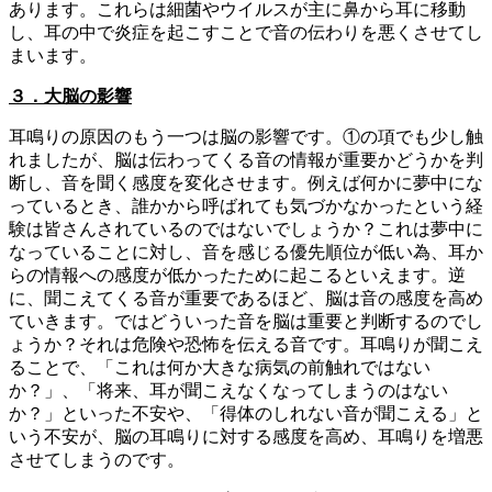
あります。これらは細菌やウイルスが主に鼻から耳に移動
し、耳の中で炎症を起こすことで音の伝わりを悪くさせてし
まいます。
３．大脳の影響
耳鳴りの原因のもう一つは脳の影響です。①の項でも少し触
れましたが、脳は伝わってくる音の情報が重要かどうかを判
断し、音を聞く感度を変化させます。例えば何かに夢中にな
っているとき、誰かから呼ばれても気づかなかったという経
験は皆さんされているのではないでしょうか？これは夢中に
なっていることに対し、音を感じる優先順位が低い為、耳か
らの情報への感度が低かったために起こるといえます。逆
に、聞こえてくる音が重要であるほど、脳は音の感度を高め
ていきます。ではどういった音を脳は重要と判断するのでし
ょうか？それは危険や恐怖を伝える音です。耳鳴りが聞こえ
ることで、「これは何か大きな病気の前触れではない
か？」、「将来、耳が聞こえなくなってしまうのはない
か？」といった不安や、「得体のしれない音が聞こえる」と
いう不安が、脳の耳鳴りに対する感度を高め、耳鳴りを増悪
させてしまうのです。